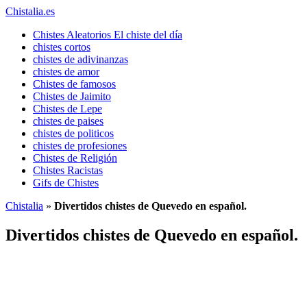
Chistalia.es
Chistes Aleatorios El chiste del día
chistes cortos
chistes de adivinanzas
chistes de amor
Chistes de famosos
Chistes de Jaimito
Chistes de Lepe
chistes de paises
chistes de politicos
chistes de profesiones
Chistes de Religión
Chistes Racistas
Gifs de Chistes
Chistalia
»
Divertidos chistes de Quevedo en español.
Divertidos chistes de Quevedo en español.